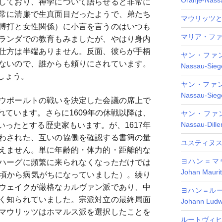
Oranje-Nass
しており、神学について語らせると非常に
常に清廉で生真面目だったようで、弟たち
マウリッツ
博打と女性関係）に小言を言うのはいつも
マリア・ファン・
ランダでの教育もみましたが、やはり身内
仕方は半端ありません。反面、彼らが手柄
ヤン・ファン
ないので、誰からも頼りにされています。
Nassau-Siege
しょう。
ヤン・ファン・
Nassau-Siege
ウポールトの戦いを決定した会議の席上で
ています。さらに1609年の休戦以降は、
ヤン・ファン
Nassau-Dille
ったとする歴史家もいます。が、1617年
わされた、互いの協働を確認する書簡の量
ユスティヌス・フ
えません。単に年齢的・体力的・距離的な
ヨハン＝マ
ハーグに頻繁に来られなくなっただけでは
Johan Mauri
た頃から病気がちになっていました）。繰り
ウェイクが厳格なカルヴァン派であり、中
ヨハン＝ル
く知られていました。宗派対立の最終局面
Johann Ludw
マウリッツはホマルス派を選択したことを
ルートヴィヒ・フ