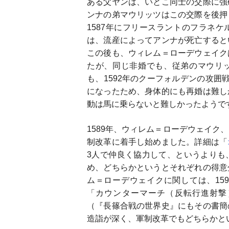
ある父ヤンは、いとこ同士の交際に強
ンナの弟マウリッツはこの交際を後押
1587年にフリースラントのフラネ
は、流産によってアンナが死亡すると
この後も、ウィレム＝ローデウェイク
たが、同じ非婚でも、従弟のマウリ
も、1592年のクーフォルデンの攻囲
になったため、身体的にも再婚は難し
動は馬に乗らないと難しかったようで
1589年、ウィレム＝ローデウェイク
制改革に着手し始めました。詳細は「
3人で仲良く協力して、というよりも
め、どちらかというとそれぞれの得意
ム＝ローデウェイクに関しては、1594
「カウンターマーチ（反転行進射撃
（『長篠合戦の世界史』にもその書簡
造詣が深く、軍制改革でもどちらかと