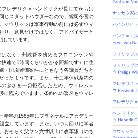
Graf von Nas
2（フレデリク＝ヘンドリクが長じてからは
ナッサウ家
ば同じスタットハウダーなので、総司令官の
。マウリッツは軍事行動の前には必ずウィ
ハインリヒ・フォ
おり、意見だけではなく、アドバイザーと
ハンス＝エル
頼しています。
Ernst van N
フィリップス・フ
ではなく、州総督を務めるフロニンゲンや
の快速で1時間くらいかかる距離です）に住
フィリップ
練・国境警備案件にともなう各議員たちと
ウ Philips Wi
だったようです。また、十二年休戦条約の
フレデリク
への参加を一切拒否したため、ウィレム＝
ウ Frederik 
渉に臨んでいます。条約への署名もウィレ
フレデリク
ヘンドリク
翌年の1585年にフラネケルにアカデミー
ツ Hendrik Ca
を設立しています。また、いつも回りに学者
。おそらく父ヤン六世以上に改革派（のち
マウリッツ・フ