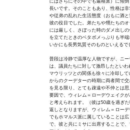
にはさらにその中でも厳格派）に傾倒
長いです。そのこともあり、性格は非
や従弟の乱れた生活態度（おもに酒と
彼の役目でした。弟たちや甥たちのオ
には厳しく、さぼった時のダメ出しの
を立てたときのベタボメっぷりも半端
いかにも長男気質そのものといえるで
普段は冷静で温厚な人物ですが、ニー
は、議員たちに対して激昂したといわれ
マウリッツとの関係も徐々に冷却してい
からのクーデターの時期に両者間で交
を見る限り、とても疎遠や不仲とは思
要因で、ウィレム＝ローデウェイクが
と考えられます。（彼は50歳を過ぎ
返しとなりますが、ウィレム＝ローデ
でもホマルス派に属していることは広
で、彼と共にミサに出席することで、