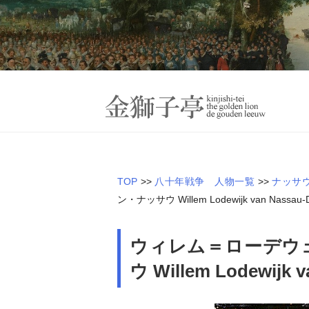
Skip
to
content
オランダ近世史―
金
TOP
>>
八十年戦争 人物一覧
>>
ナッサ
ン・ナッサウ Willem Lodewijk van Nassau-Di
ウィレム＝ローデウ
ウ Willem Lodewijk v