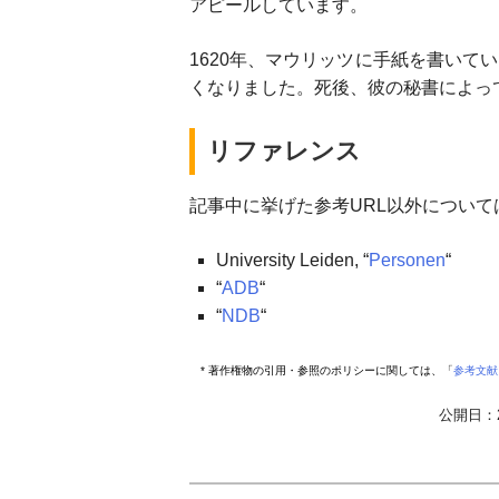
アピールしています。
1620年、マウリッツに手紙を書いて
くなりました。死後、彼の秘書によっ
リファレンス
記事中に挙げた参考URL以外について
University Leiden, “
Personen
“
“
ADB
“
“
NDB
“
* 著作権物の引用・参照のポリシーに関しては、「
参考文献
公開日：200