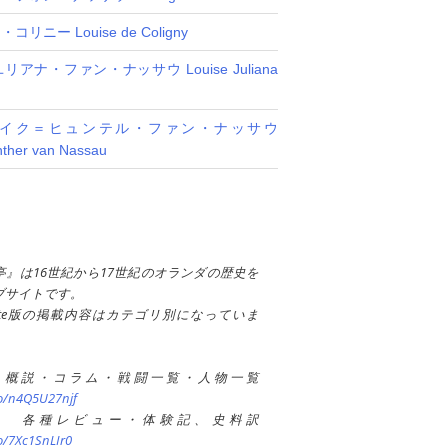
リニー Louise de Coligny
アナ・ファン・ナッサウ Louise Juliana
イク＝ヒュンテル・ファン・ナッサウ
nther van Nassau
亭』は16世紀から17世紀のオランダの歴史を
ブサイトです。
ote版の掲載内容はカテゴリ別になっていま
 概説・コラム・戦闘一覧・人物一覧
co/n4Q5U27njf
e版： 各種レビュー・体験記、史料訳
co/7Xc1SnLIr0