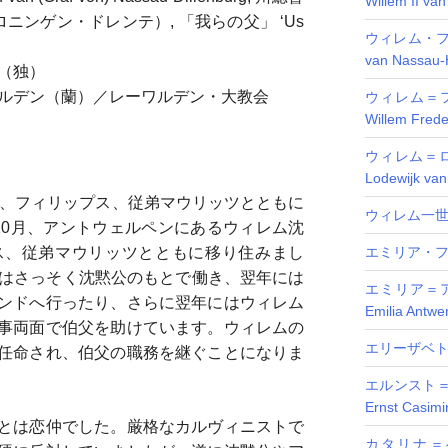
Willem II va
フロニンゲン・ドレンテ）, 「我らの父」 ‘Us
ウィレム・フ
van Nassau-
ク（独）
レーワルデン（蘭）／レーワルデン・大教会
ウィレム＝
Willem Frede
ウィレム＝ロ
Lodewijk van
グ、フィリップス、従弟マウリッツとともに
ウィレム一
10月、アントウェルペンにあるウィレム沈
ス、従弟マウリッツとともに移り住みまし
エミリア・ファン
クはさっそく沈黙公のもとで働き、翌年には
エミリア＝
ンドへ行ったり、さらに翌年にはウィレム
Emilia Antwe
事両面で伯父を助けています。ウィレムの
エリーザベト・フ
任命され、伯父の職務を継ぐことになりま
エルンスト
Ernst Casimi
とは恋仲でした。厳格なカルヴィニストで
カタリナ＝ベ