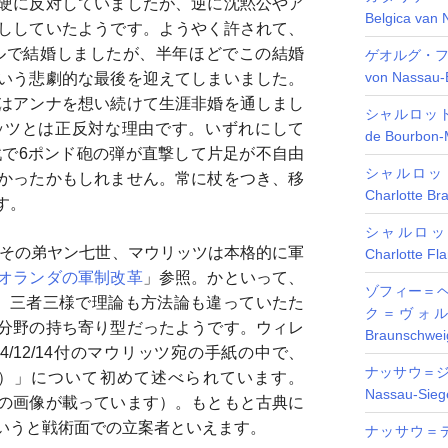
硬に反対していましたが、逆に沈黙公やア
Belgica van 
ししていたようです。ようやく許されて、
ケルで結婚しましたが、半年ほどでこの結婚
ゲオルグ・フ
von Nassau-B
いう悲劇的な最後を迎えてしまいました。
はアンナを想い続けて生涯非婚を通しまし
シャルロット
ッツとは正反対な理由です。いずれにして
de Bourbon-
戦で6ポンド砲の弾が直撃して片足が不自由
シャルロッ
かったかもしれません。常に杖をつき、移
Charlotte Br
す。
シャルロッ
、その弟ヤン七世、マウリッツは本格的に軍
Charlotte Fl
オランダの軍制改革
」参照。かといって、
ゾフィー＝
、三者三様で理論も方法論も違っていたた
ク＝ヴォルフェ
分野の持ち寄り型だったようです。ウィレ
Braunschweig
/12/14付のマウリッツ宛の手紙の中で、
ナッサウ＝ジ
）」について初めて述べられています。
Nassau-Sieg
の画像が載っています）。もともと古典に
いうと戦術面での立案者といえます。
ナッサウ＝