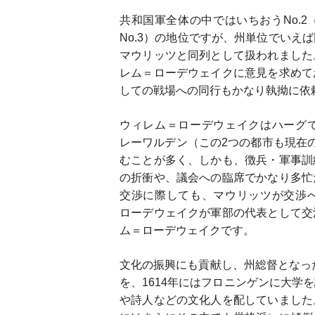
共和国軍全体の中ではいちおうNo.
No.3）の地位ですが、州単位でいえ
マウリッツと同列として扱われました
レム＝ローデウェイクに意見を求めて
しての戦場への同行もかなり執拗に依
ウィレム＝ローデウェイクはハーグ
レーワルデン（この2つの都市も現在
むことが多く、しかも、徴兵・軍事訓
の折衝や、議会への臨席でかなり多忙
交渉に際しても、マウリッツが交渉
ローデウェイクが軍部の代表として交
ム＝ローデウェイクです。
文化の振興にも貢献し、州総督となった
を、1614年にはフロニンゲンに大学
や詩人などの文化人を配していました