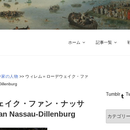
八十年戦争とナッサウ伯の軍制
獅子亭 本館
ホーム
記事一覧
ウ家の人物
>>
ウィレム＝ローデウェイク・ファ
llenburg
Tumblr
Tw
ェイク・ファン・ナッサ
an Nassau-Dillenburg
カ
テ
ゴ