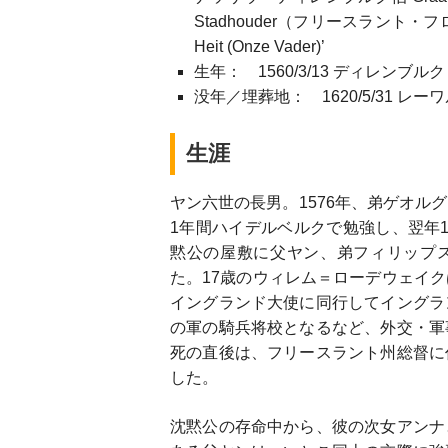
Stadhouder（フリースラント・
Heit (Onze Vader)’
生年： 1560/3/13 ディレンブル
没年／埋葬地： 1620/5/31 
生涯
ヤン六世の長男。1576年、弟ゲオル
1年間ハイデルベルクで勉強し、翌年
黙公の屋敷に父ヤン、弟フィリップ
た。17歳のウィレム＝ローデウェイ
イングランド大使に同行してイングラ
の軍の騎兵将校となるなど、外交・軍
死の直後は、フリースラント州総督に
した。
沈黙公の存命中から、彼の次女アンナ