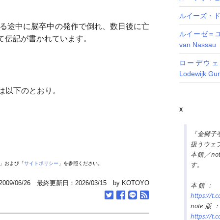
ルイーズ・ド・コ
いる途中に脳卒中の発作で倒れ、数日後に亡
ルイーゼ＝ユリ
て伝記が書かれています。
van Nassau
ローデウェ
Lodewijk Gu
は以下のとおり。
X
『金獅子
扱うウェ
本館／n
す。
」および「
サイトポリシー
」を参照ください。
9/06/26 最終更新日：2026/03/15 by KOTOYO
本館：
https://t.
not
https://t.