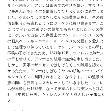
ルクへ来ると、アンナは田舎での生活を嫌い、マウリッ
ツを産んだあと子供を放置してひとりケルンに逃亡しま
した。ケルンでは借金をしながら浪費生活をし、その後
借金取りから逃れるようにジーゲンに移り住みます。こ
こはウィレムの弟ヤンの領地でもありました。その際
に、ケルンで出会った弁護士のヤン・ルーベンス（のち
の画家ペーテル＝パウル・ルーベンスの父親）を愛人と
して無理やり伴っています。ヤン・ルーベンスとの間に
不義の子ができたため、1571年12月、ウィレムは弟ヤン
の手も借りて、アンナとの結婚の無効を申し出ました。
しかし、実家のザクセンではしばらくこの離婚を認めな
かったため、アンナはしばらくヤンの領地の一つ、バイ
ルシュタインに幽閉されることになります。この監禁状
態の間にも狂気はエスカレートしていきました。ウィレ
ムが再婚した1575年になって実家のドレスデンへと移さ
れ、2年後に死去。ウィレムとの間の成人した子供は3
人。