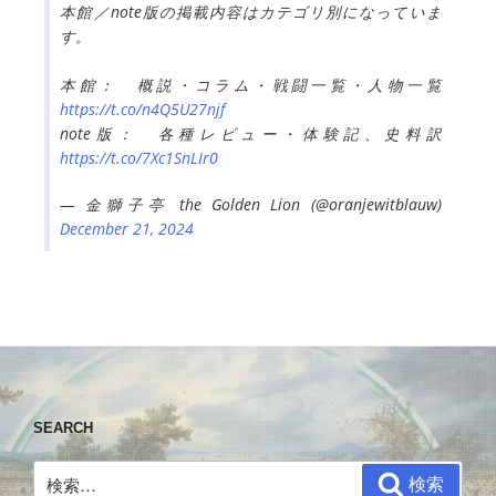
本館／note版の掲載内容はカテゴリ別になっていま
す。
本館： 概説・コラム・戦闘一覧・人物一覧
https://t.co/n4Q5U27njf
note版： 各種レビュー・体験記、史料訳
https://t.co/7Xc1SnLIr0
— 金獅子亭 the Golden Lion (@oranjewitblauw)
December 21, 2024
SEARCH
検
検索