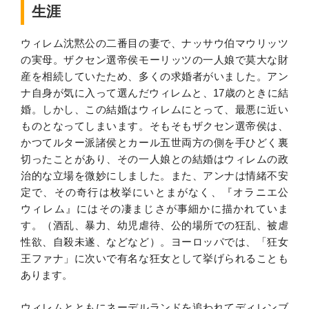
生涯
ウィレム沈黙公の二番目の妻で、ナッサウ伯マウリッツ
の実母。ザクセン選帝侯モーリッツの一人娘で莫大な財
産を相続していたため、多くの求婚者がいました。アン
ナ自身が気に入って選んだウィレムと、17歳のときに結
婚。しかし、この結婚はウィレムにとって、最悪に近い
ものとなってしまいます。そもそもザクセン選帝侯は、
かつてルター派諸侯とカール五世両方の側を手ひどく裏
切ったことがあり、その一人娘との結婚はウィレムの政
治的な立場を微妙にしました。また、アンナは情緒不安
定で、その奇行は枚挙にいとまがなく、『オラニエ公
ウィレム』にはその凄まじさが事細かに描かれていま
す。（酒乱、暴力、幼児虐待、公的場所での狂乱、被虐
性欲、自殺未遂、などなど）。ヨーロッパでは、「狂女
王ファナ」に次いで有名な狂女として挙げられることも
あります。
ウィレムとともにネーデルランドを追われてディレンブ