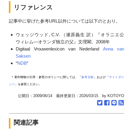
リファレンス
記事中に挙げた参考URL以外については以下のとおり。
ウェッジウッド, C.V. （瀬原義生 訳）『オラニエ公
ウィレム―オランダ独立の父』文理閣、2008年
Digitaal Vrouwenlexicon van Nederland
Anna van
Saksen
“
NDB
“
* 著作権物の引用・参照のポリシーに関しては、「
参考文献
」および「
サイトポリ
シー
」を参照ください。
公開日：2009/06/14 最終更新日：2026/03/15 by KOTOYO
関連記事