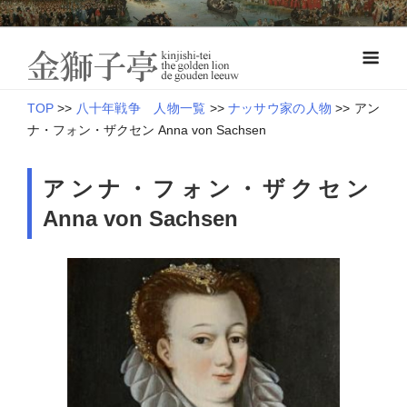
Skip
オランダ近世史―八十年戦争とナッサウ伯の軍制改革
to
金獅子亭 本
content
館
TOP
>>
八十年戦争 人物一覧
>>
ナッサウ家の人物
>>
アン
ナ・フォン・ザクセン Anna von Sachsen
アンナ・フォン・ザクセン
Anna von Sachsen