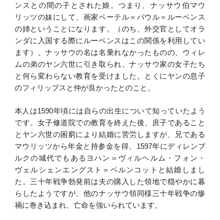
ンスとの間の子とされた娘。つまり、ナッサウ伯マウ
リッツの妹にして、画家ペーテル＝パウル＝ルーベンス
の姉ということになります。（のち、外交官としてオラ
ンダに入国する際にルーベンスはこの関係を利用してい
ます）。ナッサウの名は名乗れなかったものの、ウィレ
ムの弟のヤン六世に引き取られ、ナッサウ家の女子たち
と何ら変わらない教育を受けました。とくにヤンの息子
のフィリップスと仲が良かったとのこと。
本人は1590年頃には自らの出生について知っていたよう
です。女子修道院での教育を終えた後、庶子であること
とヤン六世の困窮により結婚に苦労しますが、兄である
マウリッツから年金と持参金を得、1597年にディレンブ
ルクの城代でもあるヨハン＝ヴィルヘルム・フォン・
ヴェルシェンエングスト＝ベルンコットと結婚しまし
た。三十年戦争勃発前は夫の購入した領地で穏やかに暮
らしたようですが、他のナッサウ領同様三十年戦争の惨
禍に巻き込まれ、亡命を強いられています。