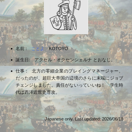
名前 :
ことよ
KOTOYO
誕生日: アクセル・オクセンシェルナ とおなじ。
仕事 : 北方の零細企業のプレイングマネージャー。
だったのが、超巨大帝国の辺境のさらに末端にジョブ
チェンジしました。責任がないっていいね！ 学生時
代は西洋近世史専攻。
Japanese only. Last updated: 2026/06/18