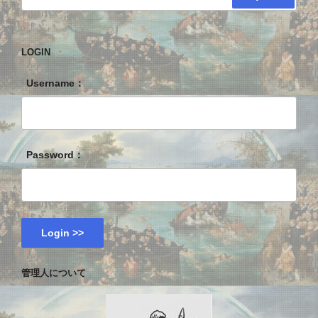
索:
LOGIN
Username：
Password：
管理人について