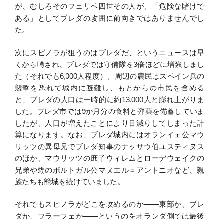
が、むしろそのフェリペ四世その人が、「危険な賭けで
ある」としてブレダの攻囲に前向きではありませんでし
た。
次にスピノラが狙うのはブレダだ、というニュースは早
くから噂され、ブレダでは守備隊を3倍ほどに増強しまし
た（それでも6,000人程度）。周辺の農民はスペイン兵の
襲撃を恐れて城内に避難し、もとからの市民を含める
と、ブレダの人口は一時的に約13,000人と膨れ上がりま
した。ブレダ市では9か月分の食料と弾薬を備蓄していま
したが、人口が増えたことにより目減りしてしまった計
算になります。なお、ブレダ城内にはオランイェ公マウ
リッツの異母兄でブレダ知事のナッサウ伯ユスティヌス
のほか、マウリッツの庶子ウィレムとローデウェイクの
兄弟や甥のポルトガル公マヌエル＝アントニオなど、親
族たちも籠城を続けていました。
それでもスピノラがどこを攻めるのか――東部か、ブレ
ダか、フラーフェか――というのをオランダ側では最後