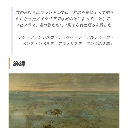
君の値打ちはフランドルでは／君の不在によって明ら
かになった／イタリアでは君の死によって／そして、
スピノラよ、君は私たちに／耐えられぬ痛みを残した
ドン・フランシスコ・デ・ケベード／アルトゥーロ・
ペレス・レベルテ『アラトリステ ブレダの太陽』
経緯