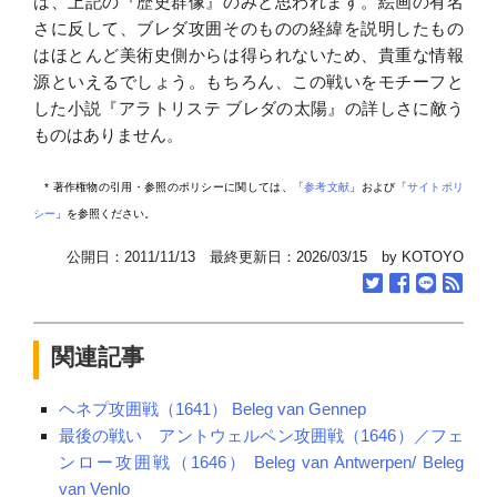
は、上記の『歴史群像』のみと思われます。絵画の有名
さに反して、ブレダ攻囲そのものの経緯を説明したもの
はほとんど美術史側からは得られないため、貴重な情報
源といえるでしょう。もちろん、この戦いをモチーフと
した小説『アラトリステ ブレダの太陽』の詳しさに敵う
ものはありません。
* 著作権物の引用・参照のポリシーに関しては、「
参考文献
」および「
サイトポリ
シー
」を参照ください。
公開日：2011/11/13 最終更新日：2026/03/15 by KOTOYO
関連記事
ヘネプ攻囲戦（1641） Beleg van Gennep
最後の戦い アントウェルペン攻囲戦（1646）／フェ
ンロー攻囲戦（1646） Beleg van Antwerpen/ Beleg
van Venlo