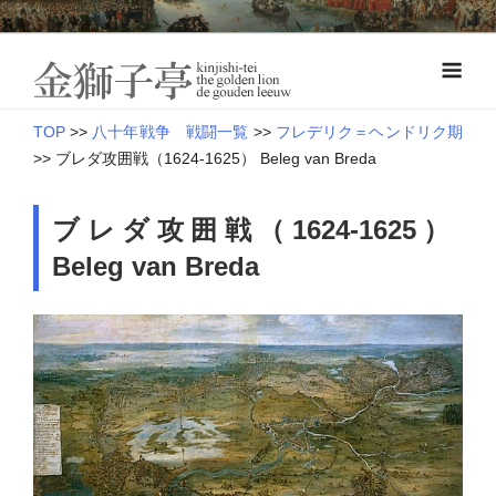
Skip
オランダ近世史―八十年戦争とナッサウ伯の軍制改革
to
金獅子亭 本
content
館
TOP
>>
八十年戦争 戦闘一覧
>>
フレデリク＝ヘンドリク期
>>
ブレダ攻囲戦（1624-1625） Beleg van Breda
ブレダ攻囲戦（1624-1625）
Beleg van Breda