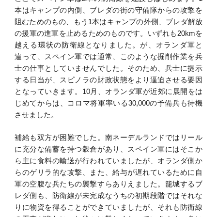
本はキャンプの内側、ブレダの街の守備隊からの攻撃を
阻むためのもの、もう1本はキャンプの外側、ブレダ解放
の援軍の進軍を止めるためのものです。いずれも20kmを
越える環状の防衛線となりました。が、オランダ軍と
違って、スペイン軍では通常、このような掘削作業を兵
士の仕事としていませんでした。そのため、兵士に提示
する日当が、スピノラの財政状態をより逼迫させる要因
となっていきます。10月、オランダ軍が近郊に展開をは
じめてからは、コロマ将軍率いる30,000の予備兵も待機
させました。
補給も双方が困難でした。南ネーデルランドではリール
に充分な備蓄を持つ穀倉があり、スペイン軍にはそこか
ら主に食料の輸送が行われていましたが、オランダ側か
らのゲリラ的な攻撃、また、給与が遅れているために自
軍の空腹な兵たちの襲撃すらありえました。籠城するブ
レダ側も、防衛線が未完成なうちの初期段階ではそれな
りに物資を得ることができていましたが、それも防衛線