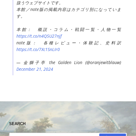
扱うウェブサイトです。
本館／note版の掲載内容はカテゴリ別になっていま
す。
本館： 概説・コラム・戦闘一覧・人物一覧
https://t.co/n4Q5U27njf
note版： 各種レビュー・体験記、史料訳
https://t.co/7Xc1SnLIr0
— 金獅子亭 the Golden Lion (@oranjewitblauw)
December 21, 2024
SEARCH