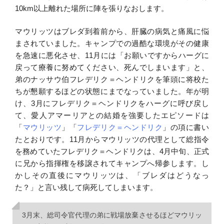
10km以上離れた場所に陣を張りなおします。
マウリッツはブレダ到着前から、肝臓の病気と痛風に悩
まされていました。キャンプでの過酷な環境がその健康
を急速に悪化させ、11月には「お願いですからハーグに
戻って療養に努めてください、死んでしまいます」と、
弟のナッサウ伯フレデリク＝ヘンドリクを筆頭に将校た
ちが懇願するほどの状態にまでなっていました。年が明
け、3月にフレデリク＝ヘンドリクをハーグに呼び戻し
て、愛人アマーリアとの結婚を強要したエピソードは
「
マウリッツ
」「
フレデリク＝ヘンドリク
」の項に書い
たとおりです。11月からマウリッツの代理として総指令
を務めていたフレデリク＝ヘンドリクは、4月中旬、正式
に兄から指揮権を移譲されてキャンプへ帰参します。し
かしその直後にマウリッツは、「ブレダはどうなっ
た？」と言い残して病死してしまいます。
3月末、総司令官代理の弟に戦場放棄させるほどマウリッ