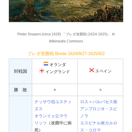
Pieter Snayers (circa 1628) 「ブレダ攻囲戦 (1624-1625)」
In
Wikimedia Commons
ブレダ攻囲戦 Breda 1624/8/27-1625/6/2
オランダ
対戦国
スペイン
イングランド
勝 敗
×
○
ナッサウ伯ユスティ
ロス＝バルバセス侯
ヌス
アンブロジオ・スピ
オランイェ公マウ
ノラ
リッツ
（攻囲中に病
エスピナル侯カルロ
死）
ス・コロマ