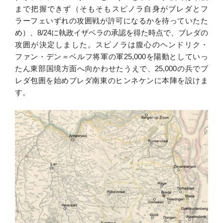
まで把握できず（そもそもスピノラ自身がブレダとフ
ラーフェいずれの攻囲戦が許可になるかを待っていたた
め）、8/24に執政イザベラの承認を得た時点で、ブレダの
攻囲が決定しました。スピノラは腹心のヘンドリク・
ファン・デン＝ベルフ将軍の軍25,000を陽動としていっ
たん東部国境方面へ向かわせたうえで、25,000の兵でブ
レダ包囲を始めブレダ南東のヒンネケンに本陣を設けま
す。