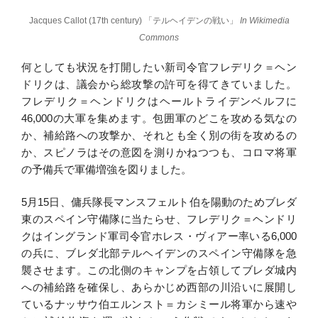
Jacques Callot (17th century) 「テルヘイデンの戦い」
In Wikimedia
Commons
何としても状況を打開したい新司令官フレデリク＝ヘン
ドリクは、議会から総攻撃の許可を得てきていました。
フレデリク＝ヘンドリクはヘールトライデンベルフに
46,000の大軍を集めます。包囲軍のどこを攻める気なの
か、補給路への攻撃か、それとも全く別の街を攻めるの
か、スピノラはその意図を測りかねつつも、コロマ将軍
の予備兵で軍備増強を図りました。
5月15日、傭兵隊長マンスフェルト伯を陽動のためブレダ
東のスペイン守備隊に当たらせ、フレデリク＝ヘンドリ
クはイングランド軍司令官ホレス・ヴィアー率いる6,000
の兵に、ブレダ北部テルヘイデンのスペイン守備隊を急
襲させます。この北側のキャンプを占領してブレダ城内
への補給路を確保し、あらかじめ西部の川沿いに展開し
ているナッサウ伯エルンスト＝カシミール将軍から速や