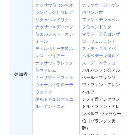
ナッサウ伯（のちオ
ナッサウ＝ジーゲン
ランイェ公）フレデ
伯ヤン八世
リク＝ヘンドリク
ファン・デン＝ベル
ナッサウ＝ディーツ
フ伯ヘンドリク
伯エルンスト＝カシ
マラテーア公ゴンザ
ミール
ロ＝フェルナンデ
ティルベリー男爵ホ
ス・デ・コルドバ
レス・ヴィアー
ベルベデーレ侯ルイ
ナッサウ＝ラレック
ス・デ・ベラスコ
伯ウィレム
バルバンソン公アル
参加者
ナッサウ＝ベフェル
ベール＝フランソ
ウェールト伯ローデ
ワ・ファン・アレン
ウェイク
ベルフ
ポルトガル公マヌエ
シメイ侯アレクサン
ル＝アントニオ
ドル・ファン・アレ
ンベルフ ヴァラウー
伯（バランソン男
爵）