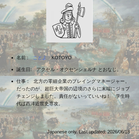
名前 :
ことよ
KOTOYO
誕生日: アクセル・オクセンシェルナ とおなじ。
仕事 : 北方の零細企業のプレイングマネージャー。
だったのが、超巨大帝国の辺境のさらに末端にジョブ
チェンジしました。責任がないっていいね！ 学生時
代は西洋近世史専攻。
Japanese only. Last updated: 2026/06/18