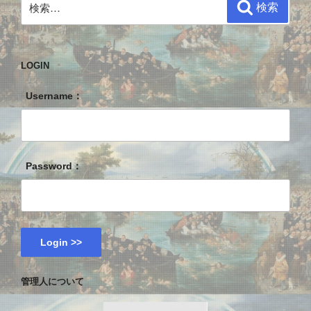
検
検索
索:
LOGIN
Username：
Password：
管理人について