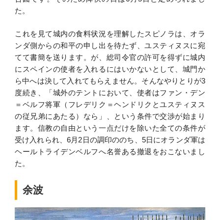
た。
これを見て城内の食料状況を理解したスピノラは、オラ
ンダ側からの和平の申し出を待たず、ユスティヌスに宛
てて書簡を送ります。が、総司令官の許可を得ずに城内
にスペインの使者を入れるにはいかないとして、城門か
ら中へは決して入れてもらえません。そんなやりとりが3
度続き、「城外のテントにおいて、使者はファン・デン
＝ベルフ将軍（フレデリク＝ヘンドリクとユスティヌス
の従兄弟にあたる）なら」、という条件で交渉が始まり
ます。信教の自由という一点だけを除いた全ての条件が
受け入れられ、6月2日の調印ののち、5日にオランダ軍は
ヘールトライデンベルフへ名誉ある撤退をおこないまし
た。
余波