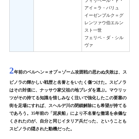
フィリベール・ド・
アイ＝ラ・パリュ
イーゼンブルク＝グ
レンツァウ伯エルン
スト一世
フェリペ・ダ・シル
ヴァ
2
年前のベルヘン＝オプ＝ゾーム攻囲戦の思わぬ失敗は、ス
ピノラの輝かしい戦歴と名誉とをいたく傷つけた。スピノラ
はその対価に、ナッサウ家父祖の地ブレダを選ぶ。マウリッ
ツがその持てる知識を惜しみなく注いで強化したこの要塞の
街を足場にすれば、スヘルデ川の閉鎖解除にも希望が持てる
であろう。35年前の「泥炭船」により不名誉な撤退を余儀な
くされたのが、自分と同じイタリア兵だった、ということも
スピノラの隠された動機だった。