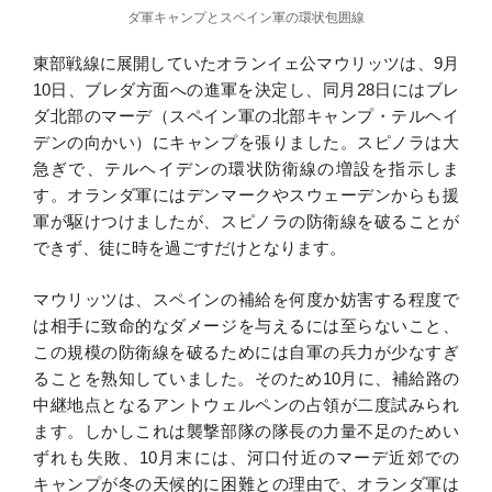
ダ軍キャンプとスペイン軍の環状包囲線
東部戦線に展開していたオランイェ公マウリッツは、9月
10日、ブレダ方面への進軍を決定し、同月28日にはブレ
ダ北部のマーデ（スペイン軍の北部キャンプ・テルヘイ
デンの向かい）にキャンプを張りました。スピノラは大
急ぎで、テルヘイデンの環状防衛線の増設を指示しま
す。オランダ軍にはデンマークやスウェーデンからも援
軍が駆けつけましたが、スピノラの防衛線を破ることが
できず、徒に時を過ごすだけとなります。
マウリッツは、スペインの補給を何度か妨害する程度で
は相手に致命的なダメージを与えるには至らないこと、
この規模の防衛線を破るためには自軍の兵力が少なすぎ
ることを熟知していました。そのため10月に、補給路の
中継地点となるアントウェルペンの占領が二度試みられ
ます。しかしこれは襲撃部隊の隊長の力量不足のためい
ずれも失敗、10月末には、河口付近のマーデ近郊での
キャンプが冬の天候的に困難との理由で、オランダ軍は