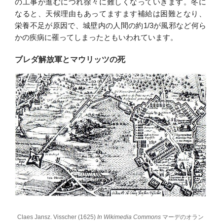
の工事が進むにつれ徐々に難しくなっていきます。冬に
なると、天候理由もあってますます補給は困難となり、
栄養不足が原因で、城壁内の人間の約1/3が風邪など何ら
かの疾病に罹ってしまったともいわれています。
ブレダ解放軍とマウリッツの死
Claes Jansz. Visscher (1625)
In Wikimedia Commons
マーデのオラン