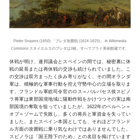
Pieter Snayers (1650) 「ブレダ攻囲戦 (1624-1625)」
In Wikimedia
Commons
スネイエルスのブレダは3枚。すべてプラド美術館蔵です。
休戦が明け、連邦議会とスペインの間では、秘密裏に休
戦の延長または再休戦の交渉も続けられていました。こ
の交渉は双方まったく歩み寄りがなく、その間オランダ
軍は、積極的な軍事行動を控え守勢中心の立場を取りま
す。フランドル軍総司令官のロス＝バルバセス侯スピノ
ラ将軍は東部国境地域に陽動作戦をかけつつその実は南
部国境の奪取を狙っていましたが、1622年のベルヘン＝
オプ＝ゾームで失敗し、多くの将兵と軍資金を失ってい
ました。またスペイン本国としても、それほどフランド
ル方面の攻囲戦に乗り気なわけではありませんでした。
スピノラは「国王陛下のため」との名目を掲げています