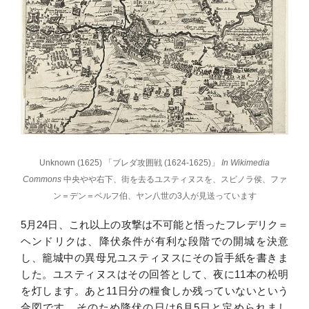
Unknown (1625) 「ブレダ攻囲戦 (1624-1625)」
In Wikimedia
Commons
中央やや右下、街を去るユスティヌスを、スピノラ侯、ファ
ン＝デン＝ベルフ伯、ヤン八世の3人が見送っています
5月24日、これ以上の攻撃は不可能と悟ったフレデリク＝
ヘンドリクは、降伏条件が有利な段階での開城を決意
し、籠城中の異母兄ユスティヌスにその旨手紙を書きま
した。ユスティヌスはその回答として、夜に11本の松明
を灯します。あと11日分の糧食しか残っていないという
合図です。そのため降伏の日は6月5日と定められまし