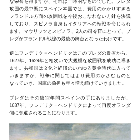
な栄誉を得ますが、それは一時的なものでした。ブレダ
攻囲の最中既にスペイン本国では、費用のかかりすぎる
フランドル方面の攻囲戦を今後おこなわない方針を決議
しており、スピノラ自身もイタリアへの転戦を命じられ
ます。マウリッツとスピノラ、2人の司令官にとって、ブ
レダがフランドル戦線の最後の舞台となったわけです。
逆にフレデリク＝ヘンドリクはこのブレダの反省から、
1627年、1629年と相次いで大規模な攻囲戦を成功に導き
ます。共和国は文化と経済のいわゆる黄金時代に入って
いきますが、戦争に関してはより費用のかさむものと
なっていき、国庫の負担も年々増え続けていきました。
ブレダはその後12年間スペインの手にありましたが、
1637年、フレデリク＝ヘンドリクによって再度オランダ
側に奪還されることになります。