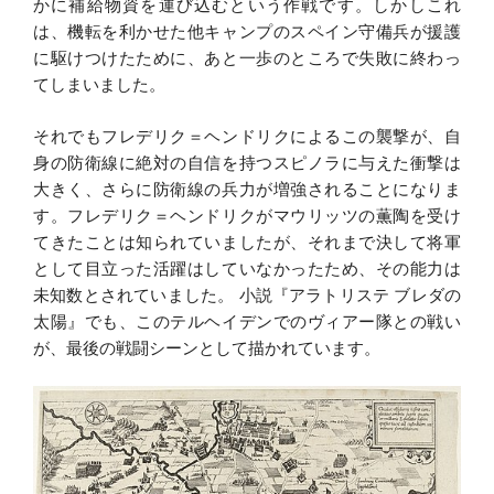
かに補給物資を運び込むという作戦です。しかしこれ
は、機転を利かせた他キャンプのスペイン守備兵が援護
に駆けつけたために、あと一歩のところで失敗に終わっ
てしまいました。
それでもフレデリク＝ヘンドリクによるこの襲撃が、自
身の防衛線に絶対の自信を持つスピノラに与えた衝撃は
大きく、さらに防衛線の兵力が増強されることになりま
す。フレデリク＝ヘンドリクがマウリッツの薫陶を受け
てきたことは知られていましたが、それまで決して将軍
として目立った活躍はしていなかったため、その能力は
未知数とされていました。 小説『アラトリステ ブレダの
太陽』でも、このテルヘイデンでのヴィアー隊との戦い
が、最後の戦闘シーンとして描かれています。