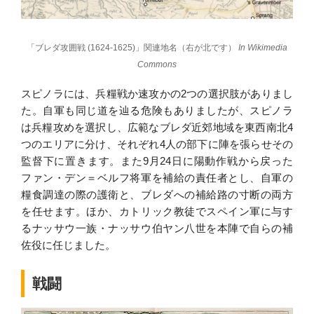
「ブレダ攻囲戦 (1624-1625)」関連地名（右が北です）
In Wikimedia
Commons
スピノラには、兵糧戦か速攻かの2つの選択肢がありまし
た。自軍も同じ道を辿る危険もありましたが、スピノラ
は兵糧攻めを選択し、広範なブレダ近郊地域を東西南北4
つのエリアに分け、それぞれ4人の部下に陣を張らせその
監督下に置きます。また9月24日に陽動作戦から戻った
ファン・デン＝ベルフ将軍を補給の責任者とし、自軍の
糧食調達の際の護衛と、ブレダへの補給路の寸断の両方
を任せます。ほか、カトリック教徒でスペイン軍に与す
るナッサウ一族・ナッサウ伯ヤン八世を本陣で自らの補
佐役に任じました。
戦闘