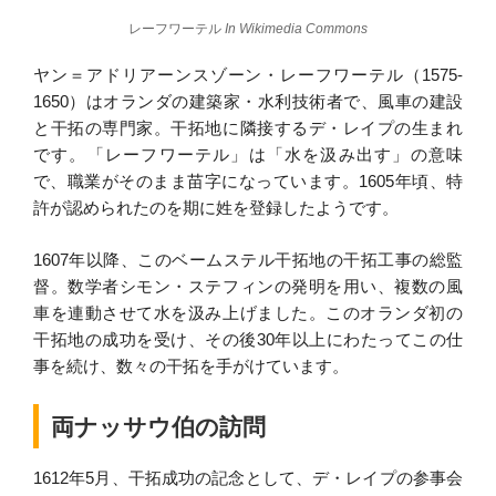
レーフワーテル
In Wikimedia Commons
ヤン＝アドリアーンスゾーン・レーフワーテル（1575-
1650）はオランダの建築家・水利技術者で、風車の建設
と干拓の専門家。干拓地に隣接するデ・レイプの生まれ
です。「レーフワーテル」は「水を汲み出す」の意味
で、職業がそのまま苗字になっています。1605年頃、特
許が認められたのを期に姓を登録したようです。
1607年以降、このベームステル干拓地の干拓工事の総監
督。数学者シモン・ステフィンの発明を用い、複数の風
車を連動させて水を汲み上げました。このオランダ初の
干拓地の成功を受け、その後30年以上にわたってこの仕
事を続け、数々の干拓を手がけています。
両ナッサウ伯の訪問
1612年5月、干拓成功の記念として、デ・レイプの参事会