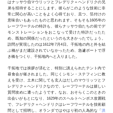
はナッサウ伯マウリッツとフレデリク＝ヘンドリクの兄
弟を招待することにします。彼らがこのような技術に非
常に関心が高いことをよく心得ており、且つ、箔付けの
意味合いもあったものと思われます。そもそも1605年の
レーフワーテルの特許も、彼らナッサウ伯たちの前でデ
モンストレーションをおこなって受けた特許だったた
め、既知の関係だったというのも大きかったでしょう。
訪問が実現したのは1612年7月4日。干拓地の内と外を結
ぶ橋がまだ建設されていなかったため、急遽ボートで浮
き橋をつくり、干拓地内へと入りました。
干拓地では挨拶が済むと、特別に誂えられたテント内で
昼食会が催されました。同じくシモン・ステフィンに教
えを受け、土木に関しても玄人はだしのマウリッツとフ
レデリク＝ヘンドリクなので、レーフワーテルは嬉しい
質問攻めに遭ったようです。なお、おそらくこのときの
出会いがもとになり、1629年のスヘルトヘンボス攻囲戦
で、フレデリク＝ヘンドリクはレーフワーテルを技術顧
問として招聘し、オランダではやはり初の人為的な「
洪