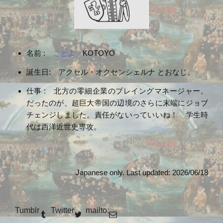
名前 :
ことよ
KOTOYO
誕生日: アクセル・オクセンシェルナ とおなじ。
仕事 : 北方の零細企業のプレイングマネージャー。
だったのが、超巨大帝国の辺境のさらに末端にジョブ
チェンジしました。責任がないっていいね！ 学生時
代は西洋近世史専攻。
Japanese only. Last updated: 2026/06/18
Tumblr
Twitter
mailto: