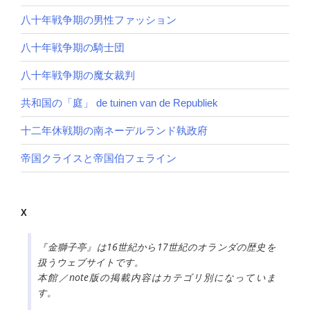
八十年戦争期の男性ファッション
八十年戦争期の騎士団
八十年戦争期の魔女裁判
共和国の「庭」 de tuinen van de Republiek
十二年休戦期の南ネーデルランド執政府
帝国クライスと帝国伯フェライン
X
『金獅子亭』は16世紀から17世紀のオランダの歴史を
扱うウェブサイトです。
本館／note版の掲載内容はカテゴリ別になっていま
す。