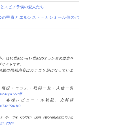
公とスピノラ侯の愛人たち
公の甲冑とエルンスト＝カシミール伯のバ
亭』は16世紀から17世紀のオランダの歴史を
ブサイトです。
ote版の掲載内容はカテゴリ別になっていま
 概説・コラム・戦闘一覧・人物一覧
co/n4Q5U27njf
e版： 各種レビュー・体験記、史料訳
co/7Xc1SnLIr0
the Golden Lion (@oranjewitblauw)
21, 2024