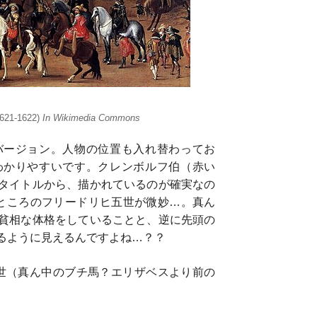
1621-1622)
In Wikimedia Commons
バージョン。人物の位置も入れ替わってお
わかりやすいです。クレンボルフ伯（赤い
タイトルから、描かれているのが確実なの
ところのフリードリヒ五世が微妙…。真ん
貧相な体格をしていることと、逆に先頭の
るように見えるんですよね…？？
世（真ん中のブチ馬？エリザベスより前の
）