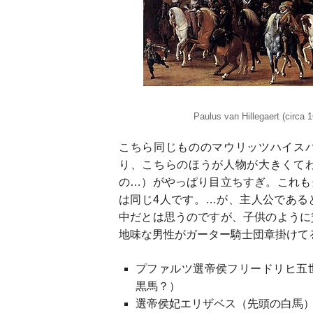
Paulus van Hillegaert (circa 
こちら同じもののマウリッツハイス
り、こちらのほうが人物が大きくて
の…）がやっぱり目立ちすぎ。これも
は同じ4人です。…が、主人公である
中だとは思うのですが、子供のように
地味な男性がガーター騎士団章掛けて
プファルツ選帝侯フリードリヒ五
黒馬？）
選帝侯妃エリザベス（先頭の白馬