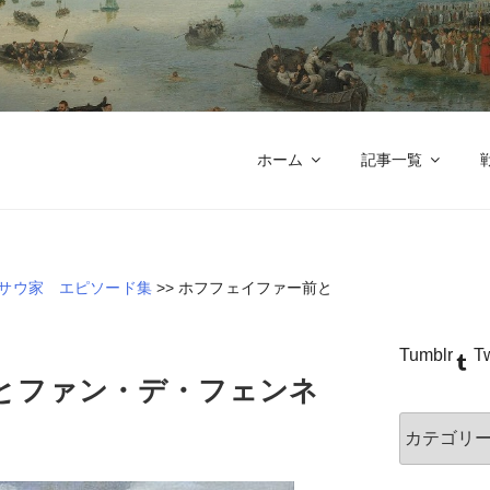
八十年戦争とナッサウ伯の軍制
獅子亭 本館
ホーム
記事一覧
サウ家 エピソード集
>>
ホフフェイファー前と
Tumblr
Tw
とファン・デ・フェンネ
カ
テ
ゴ