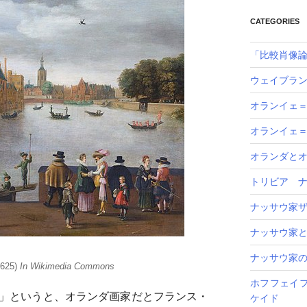
リー
CATEGORIES
「比較肖像
ウェイブラ
オランイェ
オランイェ
オランダと
トリビア 
ナッサウ家
ナッサウ家
ナッサウ家
1625)
In Wikimedia Commons
ホフフェイ
画」というと、オランダ画家だとフランス・
ケイド