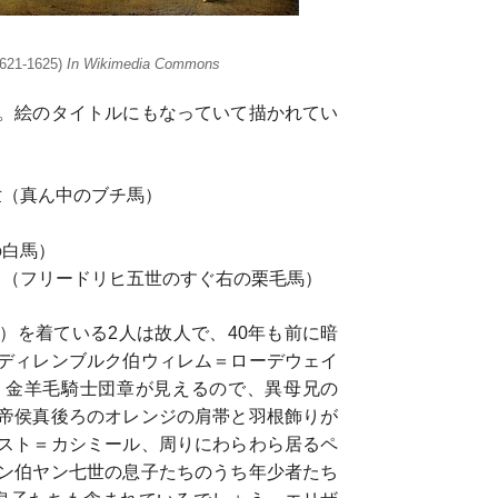
1621-1625)
In Wikimedia Commons
。絵のタイトルにもなっていて描かれてい
世（真ん中のブチ馬）
）
の白馬）
ク（フリードリヒ五世のすぐ右の栗毛馬）
）を着ている2人は故人で、40年も前に暗
ディレンブルク伯ウィレム＝ローデウェイ
、金羊毛騎士団章が見えるので、異母兄の
帝侯真後ろのオレンジの肩帯と羽根飾りが
スト＝カシミール、周りにわらわら居るペ
ン伯ヤン七世の息子たちのうち年少者たち