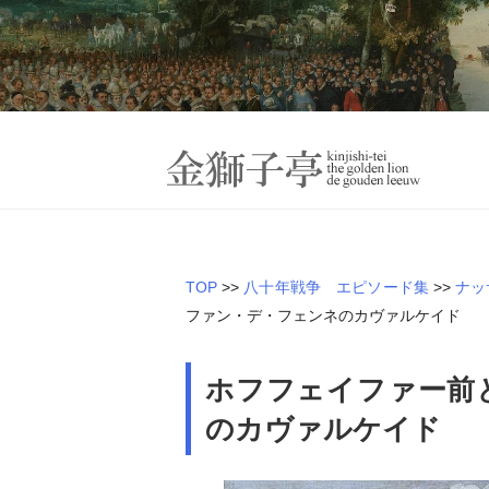
Skip
to
content
オランダ近世史―
金
TOP
>>
八十年戦争 エピソード集
>>
ナッ
ファン・デ・フェンネのカヴァルケイド
ホフフェイファー前
のカヴァルケイド