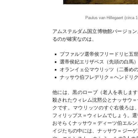
Paulus van Hillegaert (circa 
アムステルダム国立博物館バージョン
るのが確実なのは、
プファルツ選帝侯フリードリヒ五
選帝侯妃エリザベス（先頭の白馬
オランイェ公マウリッツ（二番め
ナッサウ伯フレデリク＝ヘンドリ
他には、黒のローブ（老人を表します
殺されたウィレム沈黙公とナッサウ＝
クです。マウリッツのすぐ右後ろは
フィリップス＝ウィレムでしょう。選
おそらくナッサウ＝ディーツ伯エルン
イジたちの中には、ナッサウ＝ジーゲ