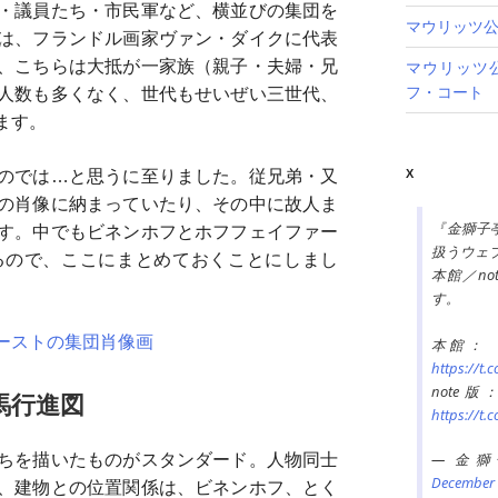
・議員たち・市民軍など、横並びの集団を
マウリッツ
は、フランドル画家ヴァン・ダイクに代表
、こちらは大抵が一家族（親子・夫婦・兄
マウリッツ
フ・コート
人数も多くなく、世代もせいぜい三世代、
ます。
のでは…と思うに至りました。従兄弟・又
X
の肖像に納まっていたり、その中に故人ま
『金獅子
す。中でもビネンホフとホフフェイファー
扱うウェ
るので、ここにまとめておくことにしまし
本館／n
す。
ーストの集団肖像画
本館：
https://t.
not
馬行進図
https://t.
— 金獅子亭 
ちを描いたものがスタンダード。人物同士
December 
、建物との位置関係は、ビネンホフ、とく