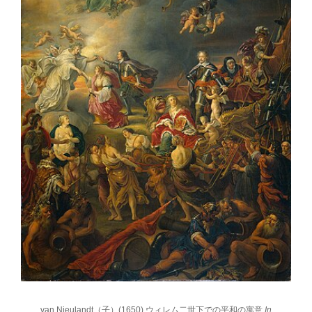
van Nieulandt（子）(1650) ウィレム二世下での平和の寓意
In