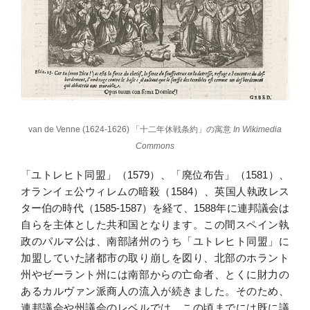
van de Venne (1624-1626) 「十二年休戦条約」の寓意
In Wikimedia
Commons
「ユトレヒト同盟」（1579）、「廃位布告」（1581）、
オランイェ公ウィレムの暗殺（1584）、英国人執政レス
ター伯の時代（1585-1587）を経て、1588年に連邦議会は
自らを主体とした共和国となります。この間スペイン執
政のパルマ公は、南部諸州のうち「ユトレヒト同盟」に
加盟していた諸都市の取り崩しを図り、北部のホラント
州やゼーラント州には南部からの亡命者、とくに財力の
あるカルヴァン派商人の流入が続きました。そのため、
連邦議会や州議会のレベルでは、この頃までには既に議