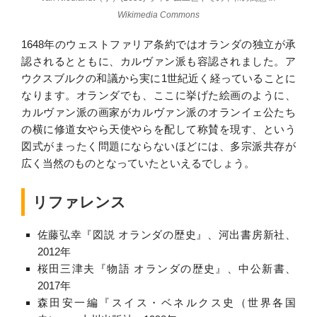
Wikimedia Commons
1648年のウェストファリア条約ではオランダの独立が承
認されるとともに、カルヴァン派も容認されました。ア
ウクスブルクの和議から実に1世紀近く経っていることに
なります。オランダでも、ここに挙げた絵画のように、
カルヴァン派の画家がカルヴァン派のオランイェ公たち
の横に修道女やら天使やらを配して称賛を現す、という
図式がまったく問題にならないほどには、多宗派共存が
広く当然のものとなっていたといえるでしょう。
リファレンス
佐藤弘幸『図説 オランダの歴史』、河出書房新社、
2012年
桜田三津夫『物語 オランダの歴史』、中公新書、
2017年
森田安一編『スイス・ベネルクス史（世界各国