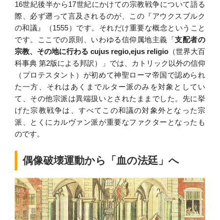
16世紀後半から17世紀にかけての宗教戦争について語る
際、必ず遡って言及されるのが、この『アウクスブルク
の和議』（1555）です。それだけ重要な概念ということ
です。ここでの原則、いわゆる信仰属地主義「
支配者の
宗教、その地に行わる cujus regio,ejus religio
（世界大百
科事典 第2版による邦訳）」では、カトリック以外の信仰
（プロテスタント）が初めて神聖ローマ帝国で認められ
た一方、それはあくまでルター派のみを対象としてい
て、その他宗派は異端扱いとされたままでした。先に挙
げた宗教戦争は、すべてこの和議の対象外となった宗
派、とくにカルヴァン派が重要なファクターとなったも
のです。
偶像破壊運動から「血の法廷」へ