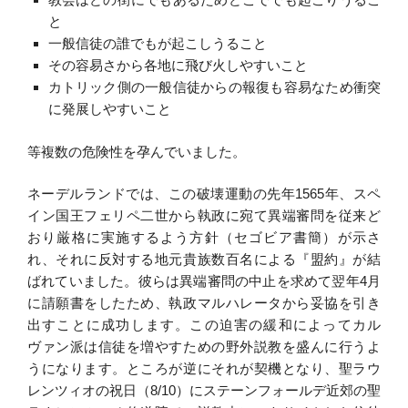
と
一般信徒の誰でもが起こしうること
その容易さから各地に飛び火しやすいこと
カトリック側の一般信徒からの報復も容易なため衝突
に発展しやすいこと
等複数の危険性を孕んでいました。
ネーデルランドでは、この破壊運動の先年1565年、スペ
イン国王フェリペ二世から執政に宛て異端審問を従来ど
おり厳格に実施するよう方針（セゴビア書簡）が示さ
れ、それに反対する地元貴族数百名による『盟約』が結
ばれていました。彼らは異端審問の中止を求めて翌年4月
に請願書をしたため、執政マルハレータから妥協を引き
出すことに成功します。この迫害の緩和によってカル
ヴァン派は信徒を増やすための野外説教を盛んに行うよ
うになります。ところが逆にそれが契機となり、聖ラウ
レンツィオの祝日（8/10）にステーンフォールデ近郊の聖