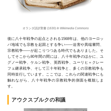
オランダ語訳聖書 (1630)
In Wikimedia Commons
後に八十年戦争の起点とされる1568年は、他のヨーロッ
パ地域でも宗教を起因とする争い――迫害や異端審問、
宗教戦争――が起こりつつある時代でもありました。そ
してそこから80年間の間には、八十年戦争のほかに、ユ
グノー戦争、ケルン戦争、英西戦争、ユーリヒ＝クレー
フェ継承戦争、そして三十年戦争と、多くの宗教戦争も
同時並行しています。ここでは、これらの関連戦争にも
触れながら、八十年戦争の宗教戦争的側面を概観しま
す。
アウクスブルクの和議