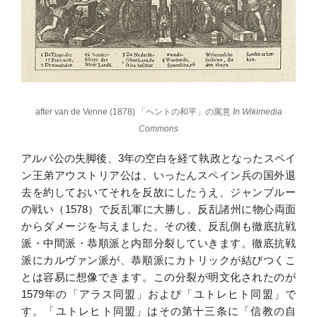
after van de Venne (1878) 「ヘントの和平」の寓意
In Wikimedia
Commons
アルバ公の失脚後、3年の空白を経て執政となったスペイ
ン王弟アウストリア公は、いったんスペイン兵の国外退
去を約しておいてそれを反故にしたうえ、ジャンブルー
の戦い（1578）で反乱軍に大勝し、反乱諸州に物心両面
からダメージを与えました。その後、反乱側も徹底抗戦
派・中間派・恭順派と内部分裂していきます。徹底抗戦
派にカルヴァン派が、恭順派にカトリックが結びつくこ
とは容易に想像できます。この分裂が明文化されたのが
1579年の「アラス同盟」および「ユトレヒト同盟」で
す。「ユトレヒト同盟」はその第十三条に「信教の自