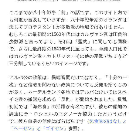
ここまでが八十年戦争「前」の話です。このサイト内で
も何度か言及していますが、八十年戦争期のオランダは
決してプロテスタントが多数派の地域ではありません。
むしろこの最初期の1560年代にはカルヴァン派は圧倒的
少数派と言ってよく、それは『盟約』に関しても同様
で、さらに最終期の1640年代に至っても、単純人口比で
はカルヴァン派・カトリック・その他の宗派でちょうど
三分割しているくらいのイメージです。
アルバ公の政策は、異端審問だけではなく、「十分の一
税」など信教を問わない政策についても反発を招くもの
が多く、ネーデルランド各地ではアルバ公ひいてはスペ
イン兵の撤退を求める「反乱」が開始されました。反乱
初期では「海乞食」の活躍が有名ですが、彼らの船舶の
調達にラ・ロシェルのユグノーが協力したというだけ
で、彼ら自身の信仰はばらばらです（
乞食党のはなし／
「ヘーゼン」と「ゴイセン」
参照）。