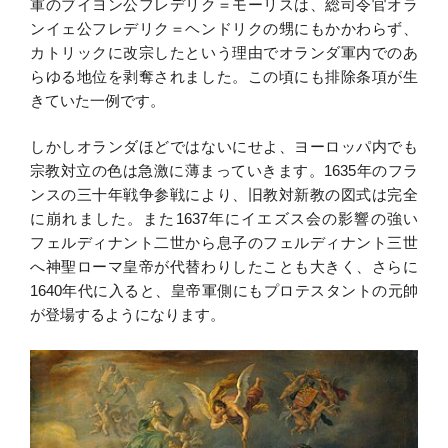
軍のブイヨン公フレデリク＝モーリスは、総司令官オラ
ンイェ公フレデリク＝ヘンドリクの甥にもかかわらず、
カトリックに改宗したという理由でオランダ軍内でのあ
らゆる地位を剥奪されました。この頃にも排除条項が生
きていた一例です。
しかしオランダほどではないにせよ、ヨーロッパ内でも
宗教対立の色は急激に薄まっていきます。1635年のフラ
ンスの三十年戦争参戦により、旧教対新教の図式は完全
に崩れました。また1637年にイエズス会の影響の強い
フェルディナント二世から息子のフェルディナント三世
へ神聖ローマ皇帝が代替わりしたことも大きく、さらに
1640年代に入ると、皇帝軍側にもプロテスタントの元帥
が登場するようになります。