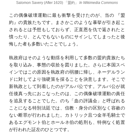
Salomon Savery (After 1620) 「盟約」
In Wikimedia Commons
この偶像破壊運動に最も衝撃を受けたのが、当の 『盟
約』の貴族たちです。まさかこのような暴挙が引き起こ
されるとは予想もしておらず、正直恩を仇で返されたと
憤ったり、とんでもないものにサインしてしまったと後
悔した者も多数いたことでしょう。
執政府はそのような動揺を利用して多数の盟約貴族たち
を取り込み、事態の収拾を図りました。さらに本国スペ
インではこの原因を執政府の弱腰に帰し、ネーデルラン
ドに対してより強硬策を採ることを決意します。そこで
新執政として到着したのがアルバ公です。アルバ公が就
任後真っ先におこなったのは、この偶像破壊運動の責任
を追及することでした。のち「血の評議会」と呼ばれる
ことになる特別法廷では、信教・身分の区別なく容赦の
ない断罪が行われました。カトリック且つ金羊毛騎士で
あるエグモント伯とホールネ伯の処刑も、特例なく処置
が行われた証左のひとつです。