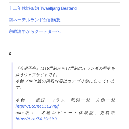
十二年休戦条約 Twaalfjarig Bestand
南ネーデルランド分割構想
宗教論争からクーデターへ
X
『金獅子亭』は16世紀から17世紀のオランダの歴史を
扱うウェブサイトです。
本館／note版の掲載内容はカテゴリ別になっていま
す。
本館： 概説・コラム・戦闘一覧・人物一覧
https://t.co/n4Q5U27njf
note版： 各種レビュー・体験記、史料訳
https://t.co/7Xc1SnLIr0