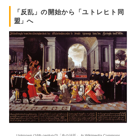
「反乱」の開始から「ユトレヒト同
盟」へ
Unknown (16th century?)「血の法廷」
In Wikimedia Commons