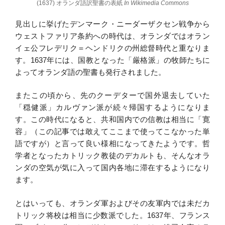
(1637) オランダ語訳聖書の表紙
In Wikimedia Commons
見出しに挙げたデンマーク・ニーダーザクセン戦争から
ウェストファリア条約への時代は、オランダではオラン
イェ公フレデリク＝ヘンドリクの州総督時代と重なりま
す。1637年には、国教となった「厳格派」の牧師たちに
よってオランダ語の聖書も発行されました。
またこの頃から、先のクーデターで国外退去していた
「穏健派」カルヴァン派が続々帰国するようになりま
す。この時代になると、共和国内での信教は相当に「寛
容」（この記事では敢えてここまで使ってこなかった単
語ですが）と言って良い様相になってきたようです。哲
学者となったカトリック教徒のデカルトも、そんなオラ
ンダの空気が気に入って国内各地に滞在するようになり
ます。
とはいっても、オランダ軍およびその友軍内では未だカ
トリック将校は相当に少数派でした。1637年、フランス