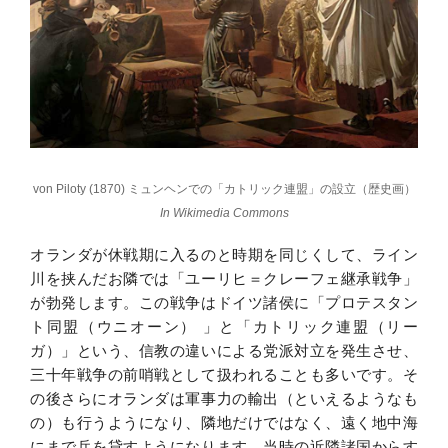
von Piloty (1870) ミュンヘンでの「カトリック連盟」の設立（歴史画）
In Wikimedia Commons
オランダが休戦期に入るのと時期を同じくして、ライン
川を挟んだお隣では「ユーリヒ＝クレーフェ継承戦争」
が勃発します。この戦争はドイツ諸侯に「プロテスタン
ト同盟（ウニオーン） 」と「カトリック連盟（リー
ガ）」という、信教の違いによる党派対立を発生させ、
三十年戦争の前哨戦として扱われることも多いです。そ
の後さらにオランダは軍事力の輸出（といえるようなも
の）も行うようになり、隣地だけではなく、遠く地中海
にまで兵を貸すようになります。当時の近隣諸国からす