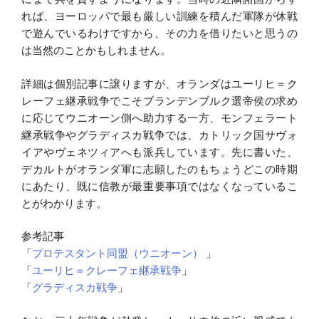
れば、ヨーロッパで最も厳しい訓練を積んだ軍隊が休戦
で遊んでいるわけですから、その力を借りたいと思うの
は当然のことかもしれません。
詳細は個別記事に譲りますが、オランダはユーリヒ＝ク
レーフェ継承戦争でこそブランデンブルク選帝侯の求め
に応じてウニオーン側へ助力する一方、モンフェラート
継承戦争やグラディスカ戦争では、カトリック国サヴォ
イアやヴェネツィアへも派兵しています。先に書いた、
デカルトがオランダ軍に志願したのもちょうどこの時期
にあたり、既に信教が最重要事項ではなくなっているこ
とがわかります。
参考記事
「
プロテスタント同盟（ウニオーン）
」
「
ユーリヒ＝クレーフェ継承戦争
」
「
グラディスカ戦争
」