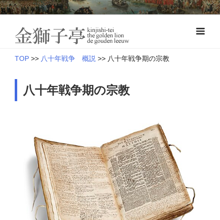
Skip
オランダ近世史―八十年戦争とナッサウ伯の軍制改革
to
金獅子亭 本
content
館
TOP
>>
八十年戦争 概説
>>
八十年戦争期の宗教
八十年戦争期の宗教