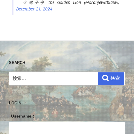
— 金獅子亭 the Golden Lion (@oranjewitblauw)
December 21, 2024
SEARCH
検
検索
索:
LOGIN
Username：