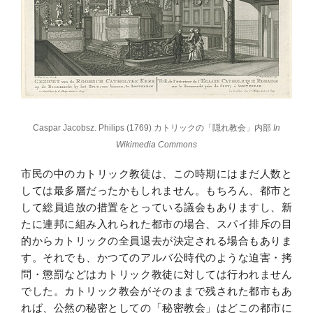
Caspar Jacobsz. Philips (1769) カトリックの「隠れ教会」内部
In
Wikimedia Commons
市民の中のカトリック教徒は、この時期にはまだ人数と
しては最多層だったかもしれません。もちろん、都市と
して総員追放の措置をとっている議会もありますし、新
たに連邦に組み入れられた都市の場合、スパイ排斥の目
的からカトリックの全員退去が決定される場合もありま
す。それでも、かつてのアルバ公時代のような迫害・拷
問・懲罰などはカトリック教徒に対しては行われません
でした。カトリック教会がそのままで残された都市もあ
れば、公然の秘密としての「秘密教会」はどこの都市に