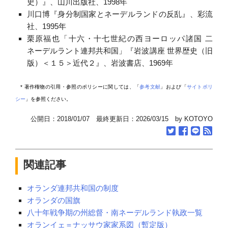
史）』、山川出版社、1998年
川口博『身分制国家とネーデルランドの反乱』、彩流
社、1995年
栗原福也「十六・十七世紀の西ヨーロッパ諸国 二
ネーデルラント連邦共和国」『岩波講座 世界歴史（旧
版）＜１５＞近代２』、岩波書店、1969年
* 著作権物の引用・参照のポリシーに関しては、「
参考文献
」および「
サイトポリ
シー
」を参照ください。
公開日：2018/01/07 最終更新日：2026/03/15 by KOTOYO
関連記事
オランダ連邦共和国の制度
オランダの国旗
八十年戦争期の州総督・南ネーデルランド執政一覧
オランイェ＝ナッサウ家家系図（暫定版）