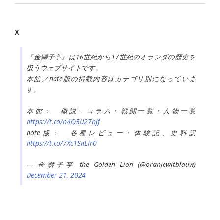
X
『金獅子亭』は16世紀から17世紀のオランダの歴史を
扱うウェブサイトです。
本館／note版の掲載内容はカテゴリ別になっていま
す。
本館： 概説・コラム・戦闘一覧・人物一覧
https://t.co/n4Q5U27njf
note版： 各種レビュー・体験記、史料訳
https://t.co/7Xc1SnLIr0
— 金獅子亭 the Golden Lion (@oranjewitblauw)
December 21, 2024