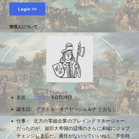
管理人について
名前 :
ことよ
KOTOYO
誕生日: アクセル・オクセンシェルナ とおなじ。
仕事 : 北方の零細企業のプレイングマネージャー。
だったのが、超巨大帝国の辺境のさらに末端にジョブ
チェンジしました。責任がないっていいね！ 学生時