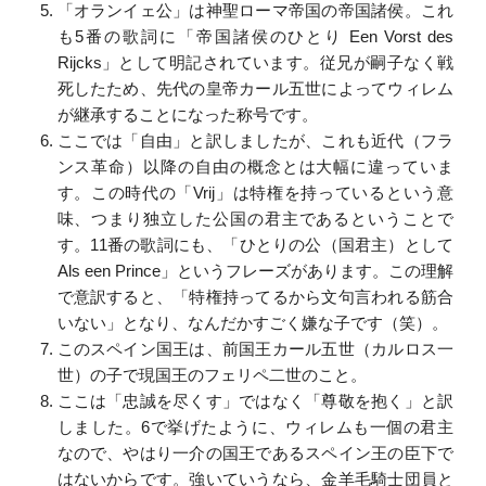
「オランイェ公」は神聖ローマ帝国の帝国諸侯。これ
も5番の歌詞に「帝国諸侯のひとり Een Vorst des
Rijcks」として明記されています。従兄が嗣子なく戦
死したため、先代の皇帝カール五世によってウィレム
が継承することになった称号です。
ここでは「自由」と訳しましたが、これも近代（フラ
ンス革命）以降の自由の概念とは大幅に違っていま
す。この時代の「Vrij」は特権を持っているという意
味、つまり独立した公国の君主であるということで
す。11番の歌詞にも、「ひとりの公（国君主）として
Als een Prince」というフレーズがあります。この理解
で意訳すると、「特権持ってるから文句言われる筋合
いない」となり、なんだかすごく嫌な子です（笑）。
このスペイン国王は、前国王カール五世（カルロス一
世）の子で現国王のフェリペ二世のこと。
ここは「忠誠を尽くす」ではなく「尊敬を抱く」と訳
しました。6で挙げたように、ウィレムも一個の君主
なので、やはり一介の国王であるスペイン王の臣下で
はないからです。強いていうなら、金羊毛騎士団員と