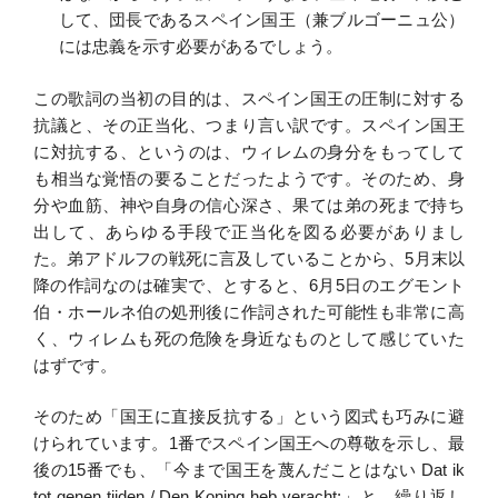
して、団長であるスペイン国王（兼ブルゴーニュ公）
には忠義を示す必要があるでしょう。
この歌詞の当初の目的は、スペイン国王の圧制に対する
抗議と、その正当化、つまり言い訳です。スペイン国王
に対抗する、というのは、ウィレムの身分をもってして
も相当な覚悟の要ることだったようです。そのため、身
分や血筋、神や自身の信心深さ、果ては弟の死まで持ち
出して、あらゆる手段で正当化を図る必要がありまし
た。弟アドルフの戦死に言及していることから、5月末以
降の作詞なのは確実で、とすると、6月5日のエグモント
伯・ホールネ伯の処刑後に作詞された可能性も非常に高
く、ウィレムも死の危険を身近なものとして感じていた
はずです。
そのため「国王に直接反抗する」という図式も巧みに避
けられています。1番でスペイン国王への尊敬を示し、最
後の15番でも、「今まで国王を蔑んだことはない Dat ik
tot genen tijden / Den Koning heb veracht:」と、繰り返し