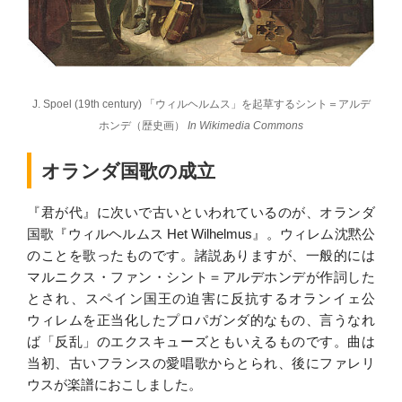
J. Spoel (19th century) 「ウィルヘルムス」を起草するシント＝アルデ
ホンデ（歴史画）
In Wikimedia Commons
オランダ国歌の成立
『君が代』に次いで古いといわれているのが、オランダ
国歌『ウィルヘルムス Het Wilhelmus』。ウィレム沈黙公
のことを歌ったものです。諸説ありますが、一般的には
マルニクス・ファン・シント＝アルデホンデが作詞した
とされ、スペイン国王の迫害に反抗するオランイェ公
ウィレムを正当化したプロパガンダ的なもの、言うなれ
ば「反乱」のエクスキューズともいえるものです。曲は
当初、古いフランスの愛唱歌からとられ、後にファレリ
ウスが楽譜におこしました。