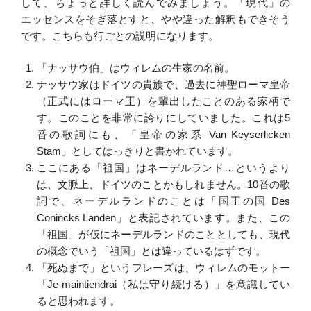
して、ちょっと詳しく読んでみましょう。「現代」の
エッセンスをそぎ落とすと、やや違った解釈もできそう
です。こちらも行ごとの説明になります。
「ナッサウ伯」はウィレムの生家の名前。
ナッサウ家はドイツの貴族で、過去に神聖ローマ皇帝
（正式にはローマ王）を輩出したことのある家柄で
す。このことを非常に誇りにしていました。これは5
番の歌詞にも、「皇帝の家系 Van Keyserlicken
Stam」としてはっきりと書かれています。
ここにある「祖国」はネーデルランド…というより
は、文脈上、ドイツのことかもしれません。10番の歌
詞で、ネーデルランドのことは「国王の国 Des
Conincks Landen」と表記されています。また、この
「祖国」が仮にネーデルランドのこととしても、現代
の概念でいう「祖国」とは違っているはずです。
「死ぬまで」というフレーズは、ウィレムのモットー
「Je maintiendrai（私は守り続ける）」を意識してい
ると思われます。