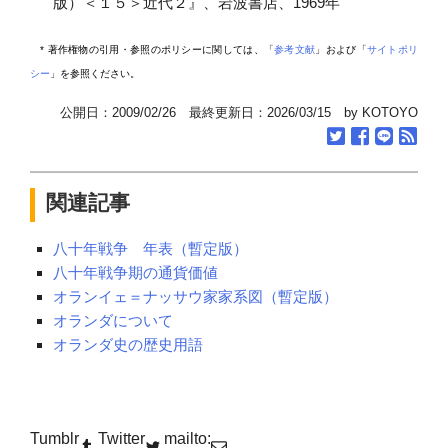
版）＜１５＞近代２』、岩波書店、1969年
* 著作権物の引用・参照のポリシーに関しては、「
参考文献
」および「
サイトポリ
シー
」を参照ください。
公開日：2009/02/26 最終更新日：2026/03/15 by KOTOYO
関連記事
八十年戦争 年表（暫定版）
八十年戦争期の通貨価値
オランイェ＝ナッサウ家家系図（暫定版）
オランダについて
オランダ史の歴史用語
Tumblr
Twitter
mailto: