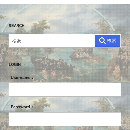
SEARCH
検
検索
索:
LOGIN
Username：
Password：