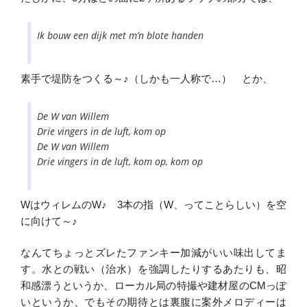
Ik bouw een dijk met m’n blote handen
素手で堤防をつくる～♪（しかも一人称で…） とか、
De W van Willem
Drie vingers in de luft, kom op
De W van Willem
Drie vingers in de luft, kom op, kom op
WはウィレムのW♪ 3本の指（W、ってことらしい）を空
に向けて～♪
なんてちょっとズレたファンキー加減がいい味出してま
す。水との戦い（治水）を強調したりするあたりも、昭
和感漂うというか、ローカル局の特撮や建材屋のCMっぽ
いというか、でもその期待とは裏腹に案外メロディーは