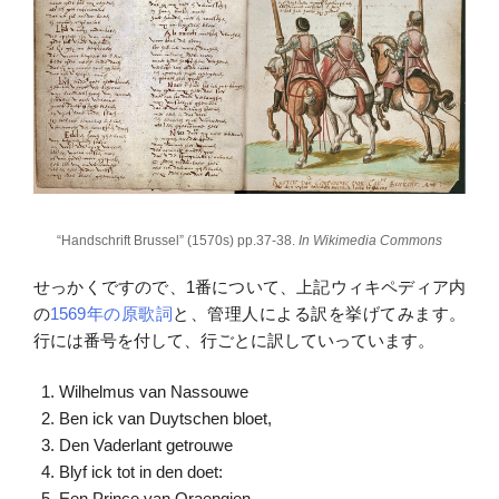
“Handschrift Brussel” (1570s) pp.37-38.
In Wikimedia Commons
せっかくですので、1番について、上記ウィキペディア内
の
1569年の原歌詞
と、管理人による訳を挙げてみます。
行には番号を付して、行ごとに訳していっています。
Wilhelmus van Nassouwe
Ben ick van Duytschen bloet,
Den Vaderlant getrouwe
Blyf ick tot in den doet:
Een Prince van Oraengien