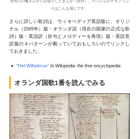
管理人の亀さんからお借りしたまんが（部分）。ウィレムのチキンっぷ
りはこんな感じです。
さらに詳しい歌詞は、ウィキペディア英語版に、オリジ
ナル（1569年）版・オランダ語（現在の国家の正式な歌
詞）版・英語訳（折句とメロディーを再現）版・英語意
訳版の４パターンが載っていておもしろいのでリンクし
ておきました。
“Het Wilhelmus”
In Wikipedia: the free encyclopedia
オランダ国歌1番を読んでみる