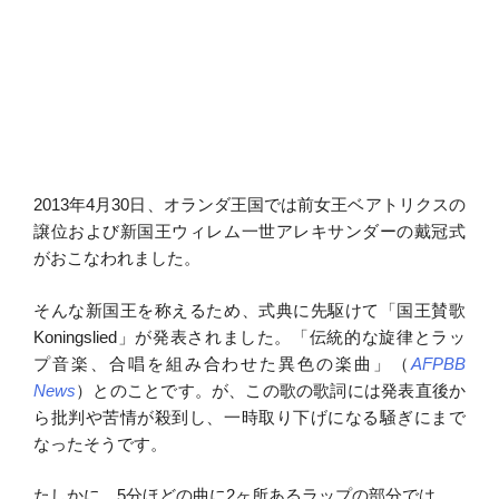
2013年4月30日、オランダ王国では前女王ベアトリクスの
譲位および新国王ウィレム一世アレキサンダーの戴冠式
がおこなわれました。
そんな新国王を称えるため、式典に先駆けて「国王賛歌
Koningslied」が発表されました。「伝統的な旋律とラッ
プ音楽、合唱を組み合わせた異色の楽曲」（
AFPBB
News
）とのことです。が、この歌の歌詞には発表直後か
ら批判や苦情が殺到し、一時取り下げになる騒ぎにまで
なったそうです。
たしかに、5分ほどの曲に2ヶ所あるラップの部分では、