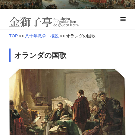
Skip
オランダ近世史―八十年戦争とナッサウ伯の軍制改革
to
金獅子亭 本
content
館
TOP
>>
八十年戦争 概説
>>
オランダの国歌
オランダの国歌