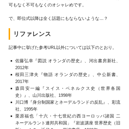
可もなく不可もなくのオシャレめです。
で、即位式以降は全く話題にもならないような…？
リファレンス
記事中に挙げた参考URL以外については以下のとおり。
佐藤弘幸『図説 オランダの歴史』、河出書房新社、
2012年
桜田三津夫『物語 オランダの歴史』、中公新書、
2017年
森田安一編『スイス・ベネルクス史（世界各国
史）』、山川出版社、1998年
川口博『身分制国家とネーデルランドの反乱』、彩流
社、1995年
栗原福也「十六・十七世紀の西ヨーロッパ諸国 二
ネーデルラント連邦共和国」『岩波講座 世界歴史（旧