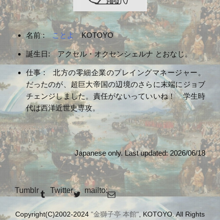
名前 :
ことよ
KOTOYO
誕生日: アクセル・オクセンシェルナ とおなじ。
仕事 : 北方の零細企業のプレイングマネージャー。
だったのが、超巨大帝国の辺境のさらに末端にジョブ
チェンジしました。責任がないっていいね！ 学生時
代は西洋近世史専攻。
Japanese only. Last updated: 2026/06/18
Tumblr
Twitter
mailto:
Copyright(C)2002-2024
"金獅子亭 本館"
, KOTOYO. All Rights