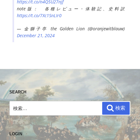
https://t.co/n4Q5U27njf
note版： 各種レビュー・体験記、史料訳
https://t.co/7Xc1SnLIr0
— 金獅子亭 the Golden Lion (@oranjewitblauw)
December 21, 2024
SEARCH
検
検索
索:
LOGIN