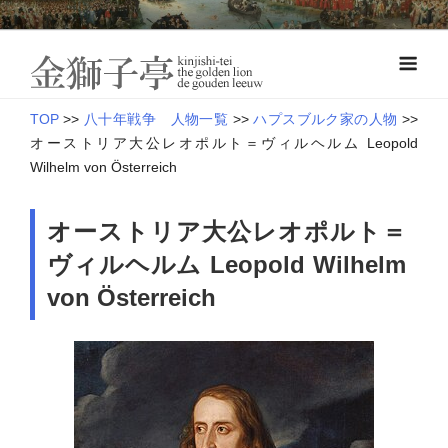
Skip
オランダ近世史―八十年戦争とナッサウ伯の軍制改革
to
金獅子亭 本
content
館
TOP
>>
八十年戦争 人物一覧
>>
ハプスブルク家の人物
>>
オーストリア大公レオポルト＝ヴィルヘルム Leopold
Wilhelm von Österreich
オーストリア大公レオポルト＝
ヴィルヘルム Leopold Wilhelm
von Österreich