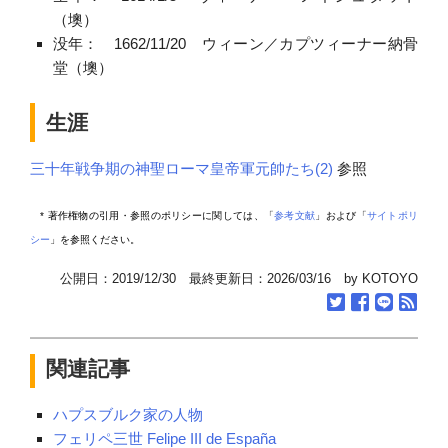
（墺）
没年： 1662/11/20 ウィーン／カプツィーナー納骨
堂（墺）
生涯
三十年戦争期の神聖ローマ皇帝軍元帥たち(2)
参照
* 著作権物の引用・参照のポリシーに関しては、「
参考文献
」および「
サイトポリ
シー
」を参照ください。
公開日：2019/12/30 最終更新日：2026/03/16 by KOTOYO
関連記事
ハプスブルク家の人物
フェリペ三世 Felipe III de España